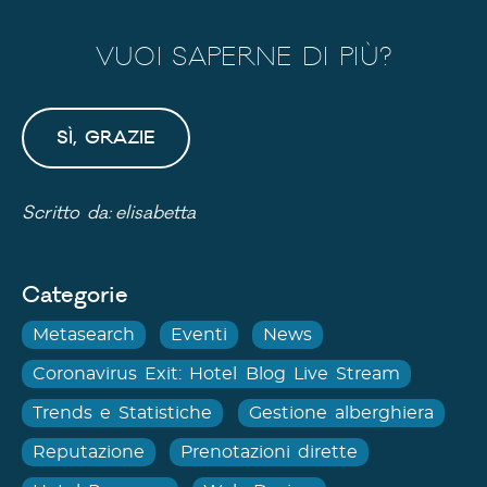
VUOI SAPERNE DI PIÙ?
SÌ, GRAZIE
Scritto da:
elisabetta
Categorie
Metasearch
Eventi
News
Coronavirus Exit: Hotel Blog Live Stream
Trends e Statistiche
Gestione alberghiera
Reputazione
Prenotazioni dirette