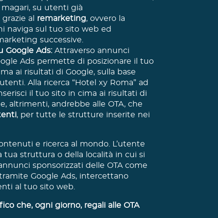
, magari, su utenti già
 grazie al
remarketing
, ovvero la
chi naviga sul tuo sito web ed
 marketing successive.
su Google Ads:
Attraverso annunci
Google Ads permette di posizionare il tuo
ma ai risultati di Google, sulla base
 utenti. Alla ricerca “Hotel xy Roma” ad
isci il tuo sito in cima ai risultati di
che, altrimenti, andrebbe alle OTA, che
tenti
, per tutte le strutture inserite nei
ontenuti e ricerca al mondo. L’utente
a tua struttura o della località in cui si
li annunci sponsorizzati delle OTA come
tramite Google Ads, intercettano
nti al tuo sito web.
fico che, ogni giorno, regali alle OTA