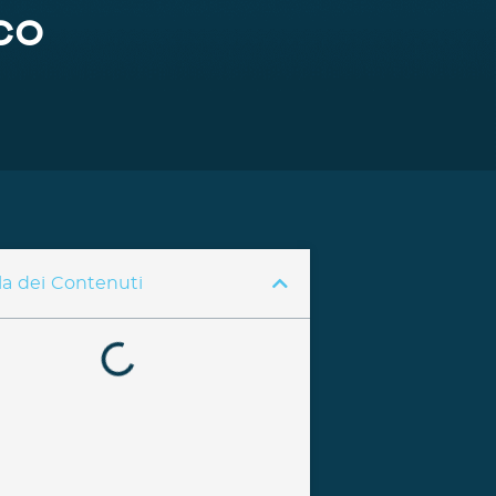
co
la dei Contenuti