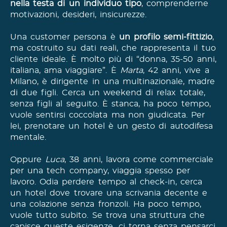
nella testa di un individuo tipo
, comprenderne
motivazioni, desideri, insicurezze.
Una customer persona è
un profilo semi-fittizio
,
ma costruito su dati reali, che rappresenta il tuo
cliente ideale. È molto più di “donna, 35-50 anni,
italiana, ama viaggiare”. È
Marta
, 42 anni, vive a
Milano, è dirigente in una multinazionale, madre
di due figli. Cerca un weekend di relax totale,
senza figli al seguito. È stanca, ha poco tempo,
vuole sentirsi coccolata ma non giudicata. Per
lei, prenotare un hotel è un gesto di autodifesa
mentale.
Oppure
Luca
, 38 anni, lavora come commerciale
per una tech company, viaggia spesso per
lavoro. Odia perdere tempo al check-in, cerca
un hotel dove trovare una scrivania decente e
una colazione senza fronzoli. Ha poco tempo,
vuole tutto subito. Se trova una struttura che
capisce queste esigenze, ci torna senza pensarci